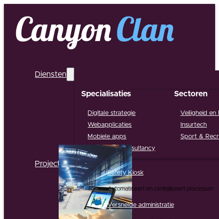
Diensten
Specialisaties
Sectoren
Digitale strategie
Veiligheid en
Webapplicaties
Insurtech
Mobiele apps
Sport & Recr
Support & Consultancy
Projecten
Safety Kiosk
Automatiseert en centraliseert processen
Versnelde administratie