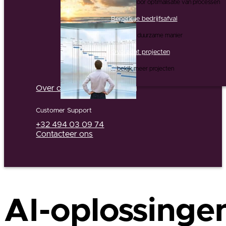
... en dit door optimalisatie van processen
Beperk je bedrijfsafval
... op een duurzame manier
Overzicht projecten
... bekijk meer projecten
Over ons
Partners
Jobs
Blog
Customer Support
+32 494 03 09 74
Contacteer ons
AI-oplossinge