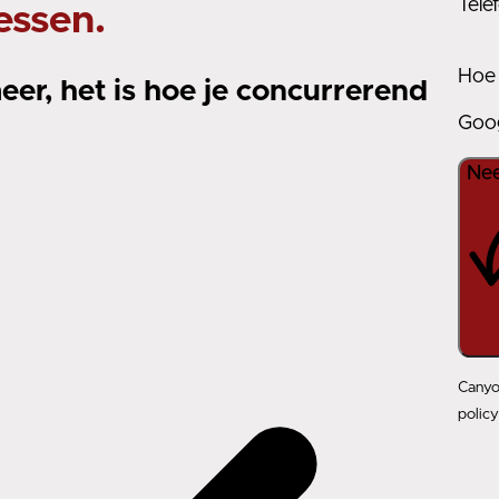
Tel
essen.
Hoe 
er, het is hoe je concurrerend
Goog
Nee
Canyo
policy