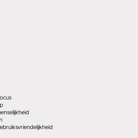
ocus
p
enselijkheid
n
ebruiksvriendelijkheid