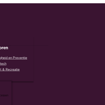
oren
igheid en Preventie
rtech
t & Recreatie
ocessen