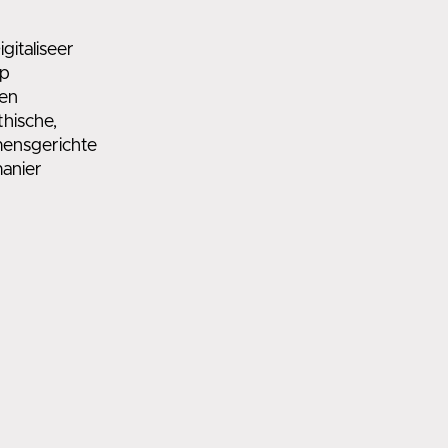
igitaliseer
p
en
thische,
ensgerichte
anier