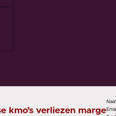
rocessen
Naa
 kmo’s verliezen marge
Emai