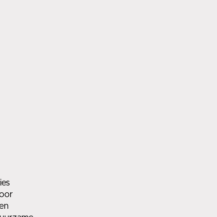
ies
oor
en