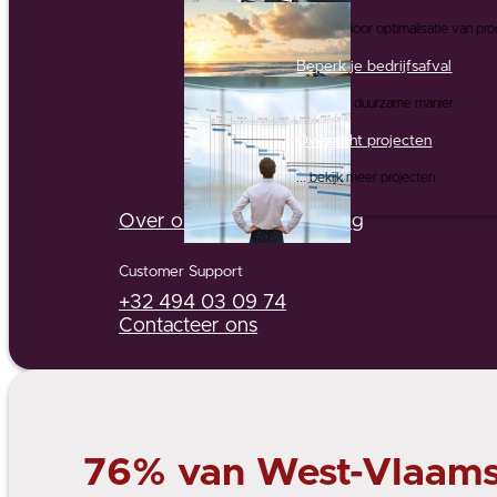
... en dit door optimalisatie van p
Beperk je bedrijfsafval
... op een duurzame manier
Overzicht projecten
... bekijk meer projecten
Over ons
Partners
Jobs
Blog
Customer Support
+32 494 03 09 74
Contacteer ons
76% van West-Vlaamse