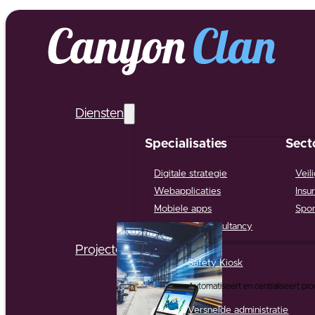
Diensten
Specialisaties
Sect
Digitale strategie
Veil
Webapplicaties
Insu
Mobiele apps
Spor
Support & Consultancy
Projecten
Safety Kiosk
Automatiseert en centraliseert pr
Versnelde administratie