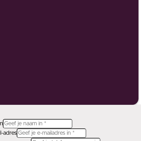
m
l-adres